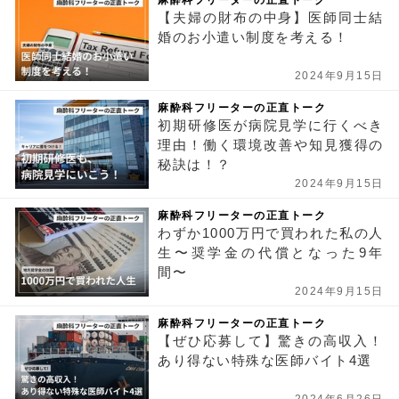
麻酔科フリーターの正直トーク
【夫婦の財布の中身】医師同士結
婚のお小遣い制度を考える！
2024年9月15日
麻酔科フリーターの正直トーク
初期研修医が病院見学に行くべき
理由！働く環境改善や知見獲得の
秘訣は！？
2024年9月15日
麻酔科フリーターの正直トーク
わずか1000万円で買われた私の人
生〜奨学金の代償となった9年
間〜
2024年9月15日
麻酔科フリーターの正直トーク
【ぜひ応募して】驚きの高収入！
あり得ない特殊な医師バイト4選