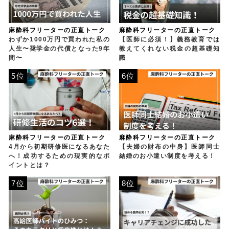
麻酔科フリーターの正直トーク
麻酔科フリーターの正直トーク
わずか1000万円で買われた私の
【医師に必須！】義務教育では
人生〜奨学金の代償となった9年
教えてくれない税金の超基礎知
間〜
識
5位
6位
麻酔科フリーターの正直トーク
麻酔科フリーターの正直トーク
4月から初期研修医になるあなた
【夫婦の財布の中身】医師同士
へ！成功するための現実的なポ
結婚のお小遣い制度を考える！
イントとは？
7位
8位