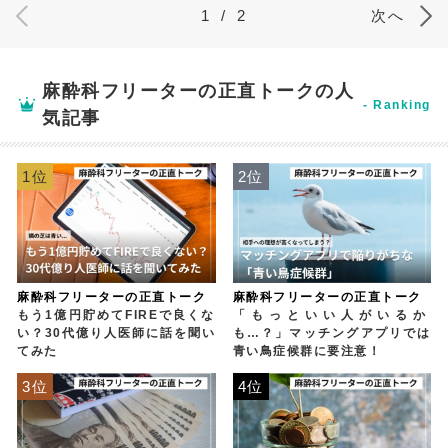
1
/
2
次へ
麻酔科フリーターの正直トークの人
気記事
1位
2位
麻酔科フリーターの正直トーク
麻酔科フリーターの正直トーク
もう1億円貯めてFIREで良くな
「もっといい人がいるか
い？30代億り人医師に話を聞い
も…？」マッチングアプリでは
てみた
青い鳥症候群に要注意！
3位
4位