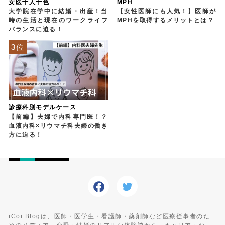
女医十人十色
MPH
大学院在学中に結婚・出産！当
【女性医師にも人気！】医師が
時の生活と現在のワークライフ
MPHを取得するメリットとは？
バランスに迫る！
3位
診療科別モデルケース
【前編】夫婦で内科専門医！？
血液内科×リウマチ科夫婦の働き
方に迫る！
iCoi Blogは、医師・医学生・看護師・薬剤師など医療従事者のた