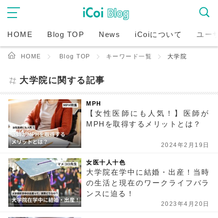
HOME
Blog TOP
News
iCoiについて
ユー
HOME
Blog TOP
キーワード一覧
大学院
大学院に関する記事
MPH
【女性医師にも人気！】医師が
MPHを取得するメリットとは？
2024年2月19日
女医十人十色
大学院在学中に結婚・出産！当時
の生活と現在のワークライフバラ
ンスに迫る！
2023年4月20日