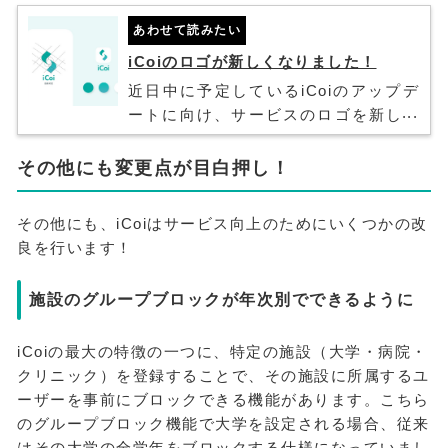
あわせて読みたい
iCoiのロゴが新しくなりました！
近日中に予定しているiCoiのアップデ
ートに向け、サービスのロゴを新しく
しました。本記事では、新しいiCoiの
ロゴに込めた私たちの思いや、実際に
その他にも変更点が目白押し！
ロゴを作るまでの過程・こだわった点
について皆様に共有させていただきま
その他にも、iCoiはサービス向上のためにいくつかの改
す！
良を行います！
施設のグループブロックが年次別でできるように
iCoiの最大の特徴の一つに、特定の施設（大学・病院・
クリニック）を登録することで、その施設に所属するユ
ーザーを事前にブロックできる機能があります。こちら
のグループブロック機能で大学を設定される場合、従来
はその大学の全学年をブロックする仕様になっていまし