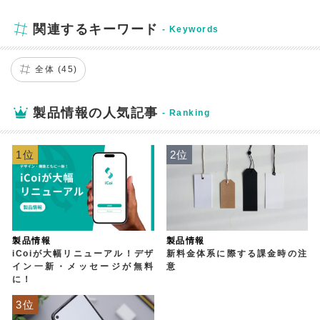
関連するキーワード
全体 (45)
製品情報の人気記事
1位
2位
製品情報
製品情報
iCoiが大幅リニューアル！デザ
新料金体系に際する課金時の注
イン一新・メッセージが無料
意
に！
3位