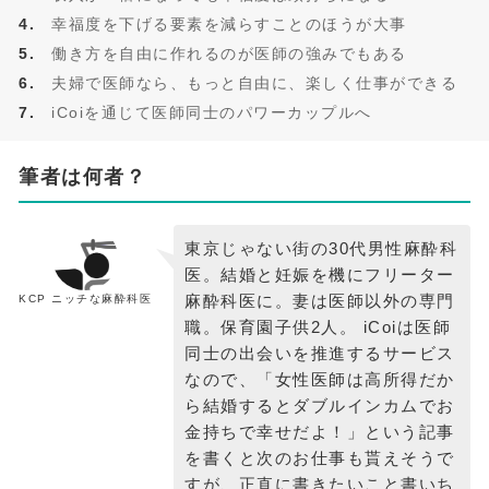
幸福度を下げる要素を減らすことのほうが大事
働き方を自由に作れるのが医師の強みでもある
夫婦で医師なら、もっと自由に、楽しく仕事ができる
iCoiを通じて医師同士のパワーカップルへ
筆者は何者？
東京じゃない街の30代男性麻酔科
医。結婚と妊娠を機にフリーター
麻酔科医に。妻は医師以外の専門
KCP ニッチな麻酔科医
職。保育園子供2人。 iCoiは医師
同士の出会いを推進するサービス
なので、「女性医師は高所得だか
ら結婚するとダブルインカムでお
金持ちで幸せだよ！」という記事
を書くと次のお仕事も貰えそうで
すが、正直に書きたいこと書いち