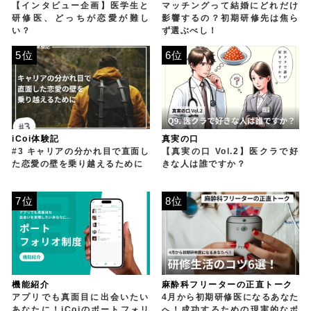
【インタビュー企画】医学生と
マッチングって結婚にどれだけ
研修医、どっちが恋愛が難し
影響するの？初期研修先は焦ら
い？
ず選ぶべし！
5位
6位
iCoi体験記
真実の口
#3 キャリアの分かれ目で直面し
【真実の口 Vol.2】医クラで好
た恋愛の壁を乗り越えるために
きな人は誰ですか？
7位
8位
機能紹介
麻酔科フリーターの正直トーク
アプリでも真面目に出会いたい
4月から初期研修医になるあなた
あなたに！iCoiのポートフォリ
へ！成功するための現実的なポ