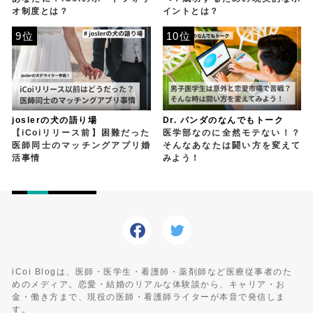
オ制度とは？
イントとは？
9位
10位
joslerの犬の語り場
Dr. パンダのなんでもトーク
【iCoiリリース前】困難だった
医学部なのに全然モテない！？
医師同士のマッチングアプリ婚
そんなあなたは闘い方を変えて
活事情
みよう！
iCoi Blogは、医師・医学生・看護師・薬剤師など医療従事者のた
めのメディア。恋愛・結婚のリアルな体験談から、キャリア・お
金・働き方まで、現役の医師・看護師ライターが本音で発信しま
す。