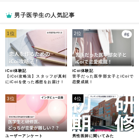
男子医学生の人気記事
1位
2位
iCoi体験記
iCoi体験記
【iCoi攻略法】スタッフが真剣
苦手だった医学部女子とiCoiで
にiCoiを使った感想をお届け！
恋愛成就！
3位
4位
ユーザーアンケート
男性医師に聞いてみた