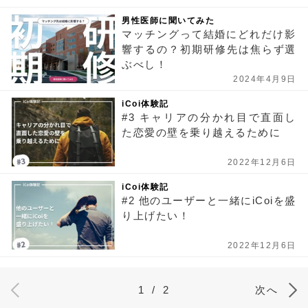
男性医師に聞いてみた
マッチングって結婚にどれだけ影
響するの？初期研修先は焦らず選
ぶべし！
2024年4月9日
iCoi体験記
#3 キャリアの分かれ目で直面し
た恋愛の壁を乗り越えるために
2022年12月6日
iCoi体験記
#2 他のユーザーと一緒にiCoiを盛
り上げたい！
2022年12月6日
1
/
2
次へ