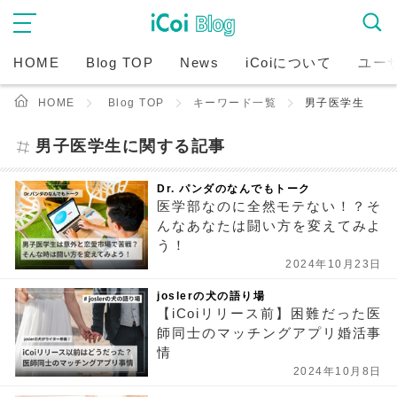
HOME
Blog TOP
News
iCoiについて
ユー
HOME
Blog TOP
キーワード一覧
男子医学生
男子医学生に関する記事
Dr. パンダのなんでもトーク
医学部なのに全然モテない！？そ
んなあなたは闘い方を変えてみよ
う！
2024年10月23日
joslerの犬の語り場
【iCoiリリース前】困難だった医
師同士のマッチングアプリ婚活事
情
2024年10月8日