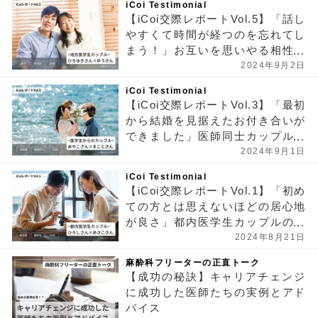
iCoi Testimonial
【iCoi交際レポートVol.5】「話し
やすくて時間が経つのを忘れてし
まう！」お互いを思いやる相性抜
群の医学生カップル
2024年9月2日
iCoi Testimonial
【iCoi交際レポートVol.3】「最初
から結婚を見据えたお付き合いが
できました」医師同士カップルの
場合
2024年9月1日
iCoi Testimonial
【iCoi交際レポートVol.1】「初め
ての方とは思えないほどの居心地
が良さ」都内医学生カップルの場
合
2024年8月21日
麻酔科フリーターの正直トーク
【成功の秘訣】キャリアチェンジ
に成功した医師たちの実例とアド
バイス