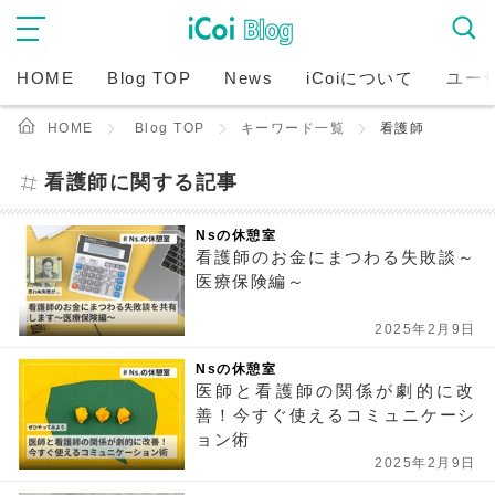
HOME
Blog TOP
News
iCoiについて
ユー
HOME
Blog TOP
キーワード一覧
看護師
看護師に関する記事
Nsの休憩室
看護師のお金にまつわる失敗談～
医療保険編～
2025年2月9日
Nsの休憩室
医師と看護師の関係が劇的に改
善！今すぐ使えるコミュニケーシ
ョン術
2025年2月9日