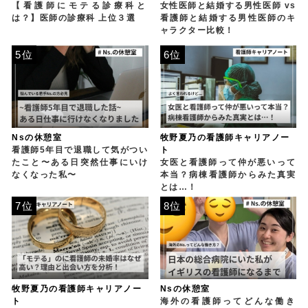
【看護師にモテる診療科と
女性医師と結婚する男性医師 vs
は？】医師の診療科 上位３選
看護師と結婚する男性医師のキ
ャラクター比較！
5位
6位
Nsの休憩室
牧野夏乃の看護師キャリアノー
看護師5年目で退職して気がつい
ト
たこと〜ある日突然仕事にいけ
女医と看護師って仲が悪いって
なくなった私〜
本当？病棟看護師からみた真実
とは…！
7位
8位
牧野夏乃の看護師キャリアノー
Nsの休憩室
ト
海外の看護師ってどんな働き