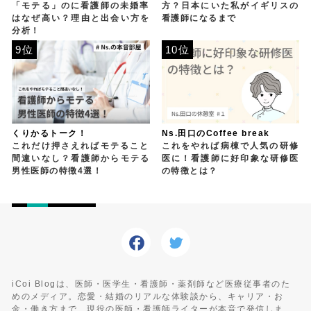
「モテる」のに看護師の未婚率
方？日本にいた私がイギリスの
はなぜ高い？理由と出会い方を
看護師になるまで
分析！
9位
10位
くりかるトーク！
Ns.田口のCoffee break
これだけ押さえればモテること
これをやれば病棟で人気の研修
間違いなし？看護師からモテる
医に！看護師に好印象な研修医
男性医師の特徴4選！
の特徴とは？
iCoi Blogは、医師・医学生・看護師・薬剤師など医療従事者のた
めのメディア。恋愛・結婚のリアルな体験談から、キャリア・お
金・働き方まで、現役の医師・看護師ライターが本音で発信しま