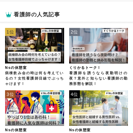
看護師の人気記事
1位
2位
Nsの休憩室
くりかるトーク！
病棟飲み会の時は何を考えてい
看護師を誘うなら夜勤明けの
るの？女性看護師目線でぶっち
夜？意外と知らない看護師の勤
ゃけます！
務形態を解説！
3位
4位
Nsの休憩室
Nsの休憩室