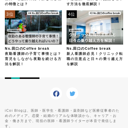
の特徴とは？
す方法を徹底解説！
3位
4位
Ns.田口のCoffee break
Ns.田口のCoffee break
夜勤看護師の子育て事情とは？
新人看護師必見！クリニック転
育児をしながら夜勤を続ける方
職の注意点と日々の乗り越え方
法を解説！
を解説
iCoi Blogは、医師・医学生・看護師・薬剤師など医療従事者のた
めのメディア。恋愛・結婚のリアルな体験談から、キャリア・お
金・働き方まで、現役の医師・看護師ライターが本音で発信しま
す。