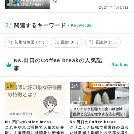
説
2024年7月13日
関連するキーワード
初期研修医 (25)
医師 (61)
看護師 (51)
Ns.田口のCoffee breakの人気記
事
1位
2位
Ns.田口のCoffee break
Ns.田口のCoffee break
これをやれば病棟で人気の研修
クリニック転職で看護師の出会
医に！看護師に好印象な研修医
いは激減？医師との交流を増や