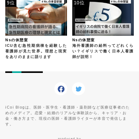
9位
10位
Nsの休憩室
Nsの休憩室
ICU含む急性期病棟を経験した
海外看護師の給料ってどれくら
看護師が見た世界。理想と現実
い？イギリスで働く日本人看護
をありのままに語ります
師が説明！
iCoi Blogは、医師・医学生・看護師・薬剤師など医療従事者のた
めのメディア。恋愛・結婚のリアルな体験談から、キャリア・お
金・働き方まで、現役の医師・看護師ライターが本音で発信しま
す。
produced by