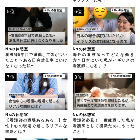
ャラクター比較！
5位
6位
Nsの休憩室
Nsの休憩室
看護師5年目で退職して気がつい
海外の看護師ってどんな働き
たこと〜ある日突然仕事にいけ
方？日本にいた私がイギリスの
なくなった私〜
看護師になるまで
7位
8位
Nsの休憩室
Nsの休憩室
【看護師の職場あるある！】女
看護師必見！一度離職した私が
性中心の現場で起こるリアルな
看護師として復職ためにやった
問題とは？
こと！