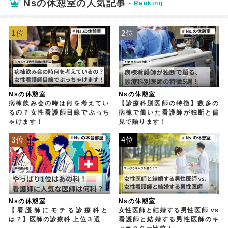
Nsの休憩室の人気記事
1位
2位
Nsの休憩室
Nsの休憩室
病棟飲み会の時は何を考えてい
【診療科別医師の特徴】数多の
るの？女性看護師目線でぶっち
病棟で働いた看護師が独断と偏
ゃけます！
見で語ります！
3位
4位
Nsの休憩室
Nsの休憩室
【看護師にモテる診療科と
女性医師と結婚する男性医師 vs
は？】医師の診療科 上位３選
看護師と結婚する男性医師のキ