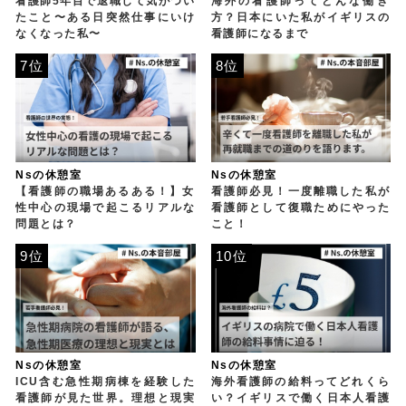
看護師5年目で退職して気がつい
海外の看護師ってどんな働き
たこと〜ある日突然仕事にいけ
方？日本にいた私がイギリスの
なくなった私〜
看護師になるまで
7位
8位
Nsの休憩室
Nsの休憩室
【看護師の職場あるある！】女
看護師必見！一度離職した私が
性中心の現場で起こるリアルな
看護師として復職ためにやった
問題とは？
こと！
9位
10位
Nsの休憩室
Nsの休憩室
ICU含む急性期病棟を経験した
海外看護師の給料ってどれくら
看護師が見た世界。理想と現実
い？イギリスで働く日本人看護