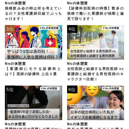
Nsの休憩室
Nsの休憩室
病棟飲み会の時は何を考えてい
【診療科別医師の特徴】数多の
るの？女性看護師目線でぶっち
病棟で働いた看護師が独断と偏
ゃけます！
見で語ります！
3位
4位
Nsの休憩室
Nsの休憩室
【看護師にモテる診療科と
女性医師と結婚する男性医師 vs
は？】医師の診療科 上位３選
看護師と結婚する男性医師のキ
ャラクター比較！
5位
6位
Nsの休憩室
Nsの休憩室