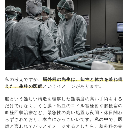
私の考えですが、
脳外科の先生は、知性と体力を兼ね備
えた、生粋の医師
というイメージがあります。
脳という難しい構造を理解した難易度の高い手術をする
だけではなく、くも膜下出血のコイル塞栓術や脳梗塞の
血栓回収治療など、緊急性の高い処置も夜間・休日関わ
らずされており、本当にかっこいいです。私の中で、医
師と言われてパッとイメージするとしたら、脳外科の先