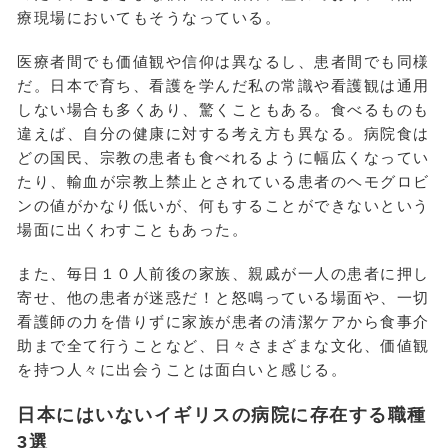
療現場においてもそうなっている。
医療者間でも価値観や信仰は異なるし、患者間でも同様
だ。日本で育ち、看護を学んだ私の常識や看護観は通用
しない場合も多くあり、驚くこともある。食べるものも
違えば、自分の健康に対する考え方も異なる。病院食は
どの国民、宗教の患者も食べれるように幅広くなってい
たり、輸血が宗教上禁止とされている患者のヘモグロビ
ンの値がかなり低いが、何もすることができないという
場面に出くわすこともあった。
また、毎日１０人前後の家族、親戚が一人の患者に押し
寄せ、他の患者が迷惑だ！と怒鳴っている場面や、一切
看護師の力を借りずに家族が患者の清潔ケアから食事介
助まで全て行うことなど、日々さまざまな文化、価値観
を持つ人々に出会うことは面白いと感じる。
日本にはいないイギリスの病院に存在する職種
3選