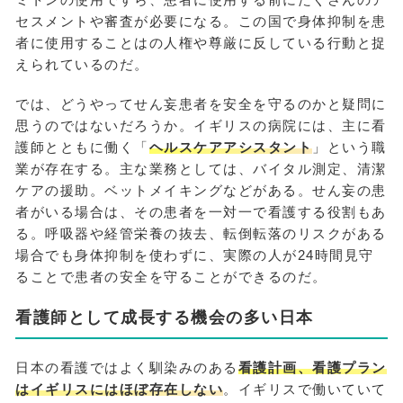
セスメントや審査が必要になる。この国で身体抑制を患
者に使用することはの人権や尊厳に反している行動と捉
えられているのだ。
では、どうやってせん妄患者を安全を守るのかと疑問に
思うのではないだろうか。イギリスの病院には、主に看
護師とともに働く「
ヘルスケアアシスタント
」という職
業が存在する。主な業務としては、バイタル測定、清潔
ケアの援助。ベットメイキングなどがある。せん妄の患
者がいる場合は、その患者を一対一で看護する役割もあ
る。呼吸器や経管栄養の抜去、転倒転落のリスクがある
場合でも身体抑制を使わずに、実際の人が24時間見守
ることで患者の安全を守ることができるのだ。
看護師として成長する機会の多い日本
日本の看護ではよく馴染みのある
看護計画、看護プラン
はイギリスにはほぼ存在しない
。イギリスで働いていて