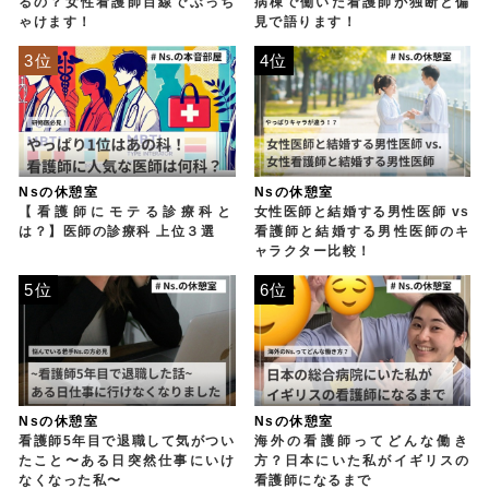
るの？女性看護師目線でぶっち
病棟で働いた看護師が独断と偏
ゃけます！
見で語ります！
3位
4位
Nsの休憩室
Nsの休憩室
【看護師にモテる診療科と
女性医師と結婚する男性医師 vs
は？】医師の診療科 上位３選
看護師と結婚する男性医師のキ
ャラクター比較！
5位
6位
Nsの休憩室
Nsの休憩室
看護師5年目で退職して気がつい
海外の看護師ってどんな働き
たこと〜ある日突然仕事にいけ
方？日本にいた私がイギリスの
なくなった私〜
看護師になるまで