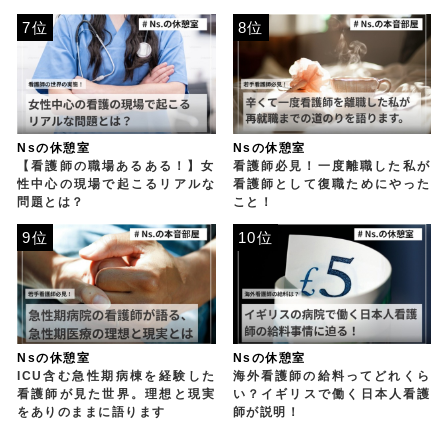
7位
8位
Nsの休憩室
Nsの休憩室
【看護師の職場あるある！】女
看護師必見！一度離職した私が
性中心の現場で起こるリアルな
看護師として復職ためにやった
問題とは？
こと！
9位
10位
Nsの休憩室
Nsの休憩室
ICU含む急性期病棟を経験した
海外看護師の給料ってどれくら
看護師が見た世界。理想と現実
い？イギリスで働く日本人看護
をありのままに語ります
師が説明！