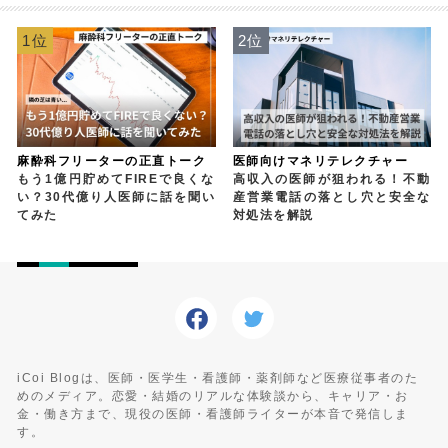
1位
2位
麻酔科フリーターの正直トーク
医師向けマネリテレクチャー
もう1億円貯めてFIREで良くな
高収入の医師が狙われる！不動
い？30代億り人医師に話を聞い
産営業電話の落とし穴と安全な
てみた
対処法を解説
iCoi Blogは、医師・医学生・看護師・薬剤師など医療従事者のた
めのメディア。恋愛・結婚のリアルな体験談から、キャリア・お
金・働き方まで、現役の医師・看護師ライターが本音で発信しま
す。