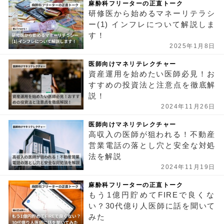
麻酔科フリーターの正直トーク
研修医から始めるマネーリテラシ
ー(1) インフレについて解説しま
す！
2025年1月8日
医師向けマネリテレクチャー
資産運用を始めたい医師必見！お
すすめの投資法と注意点を徹底解
説！
2024年11月26日
医師向けマネリテレクチャー
高収入の医師が狙われる！不動産
営業電話の落とし穴と安全な対処
法を解説
2024年11月19日
麻酔科フリーターの正直トーク
もう1億円貯めてFIREで良くな
い？30代億り人医師に話を聞いて
みた