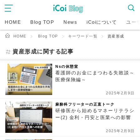
HOME
Blog TOP
News
iCoiについて
ユー
HOME
Blog TOP
キーワード一覧
資産形成
資産形成に関する記事
Nsの休憩室
看護師のお金にまつわる失敗談～
医療保険編～
2025年2月9日
麻酔科フリーターの正直トーク
研修医から始めるマネーリテラシ
ー(2) 金利・円安と医業への影響
2025年2月9日