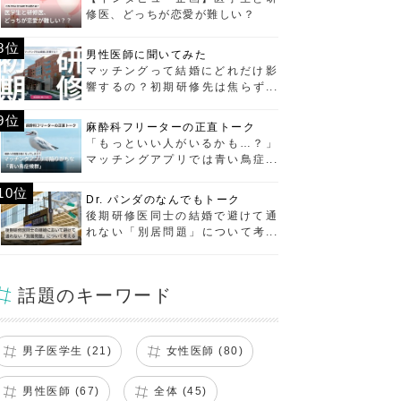
修医、どっちが恋愛が難しい？
8位
男性医師に聞いてみた
マッチングって結婚にどれだけ影
響するの？初期研修先は焦らず選
ぶべし！
9位
麻酔科フリーターの正直トーク
「もっといい人がいるかも…？」
マッチングアプリでは青い鳥症候
群に要注意！
10位
Dr. パンダのなんでもトーク
後期研修医同士の結婚で避けて通
れない「別居問題」について考え
る
話題のキーワード
男子医学生 (21)
女性医師 (80)
男性医師 (67)
全体 (45)