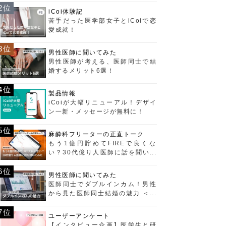
2位
iCoi体験記
苦手だった医学部女子とiCoiで恋
愛成就！
3位
男性医師に聞いてみた
男性医師が考える、医師同士で結
婚するメリット6選！
4位
製品情報
iCoiが大幅リニューアル！デザイ
ン一新・メッセージが無料に！
5位
麻酔科フリーターの正直トーク
もう1億円貯めてFIREで良くな
い？30代億り人医師に話を聞いて
みた
6位
男性医師に聞いてみた
医師同士でダブルインカム！男性
から見た医師同士結婚の魅力 ＜経
済編＞
7位
ユーザーアンケート
【インタビュー企画】医学生と研