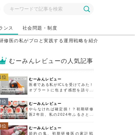
ランス
社会問題・制度
研修医の私がプロと実践する運用戦略を紹介！
むーみんレビューの人気記事
1位
むーみんレビュー
医者である私がICLを受けてみた！
オブラートに包まず感想を語りま
す！
2位
むーみんレビュー
やらなければ確定損！？初期研修
医2年目、私の2024年ふるさと納
税戦略！
3位
むーみんレビュー
節約の鬼、初期研修医の家計戦