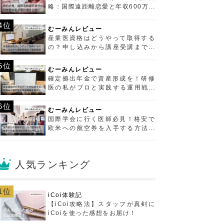
略：国際遠距離恋愛と年収600万円
の両立
4位
むーみんレビュー
産業医資格はどうやって取得する
の？申し込みから講座受講まで徹
底解説！
5位
むーみんレビュー
確定拠出年金で資産形成を！研修
医の私がプロと実践する運用戦略
を紹介！
6位
むーみんレビュー
国際学会に行く医師必見！格安で
欧米への航空券を入手する方法を
ご紹介
人気ランキング
1位
iCoi体験記
【iCoi攻略法】スタッフが真剣に
iCoiを使った感想をお届け！