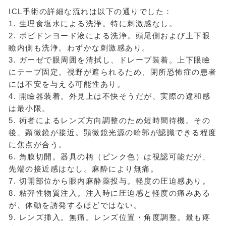
ICL手術の詳細な流れは以下の通りでした：
1. 生理食塩水による洗浄。特に刺激感なし。
2. ポビドンヨード液による洗浄。頭尾側および上下眼
瞼内側も洗浄。わずかな刺激感あり。
3. ガーゼで眼周囲を清拭し、ドレープ装着。上下眼瞼
にテープ固定。視野が遮られるため、閉所恐怖症の患者
には不安を与える可能性あり。
4. 開瞼器装着。外見上は不快そうだが、実際の違和感
は最小限。
5. 術者によるレンズ方向調整のため短時間待機。その
後、顕微鏡が接近。顕微鏡光源の輪郭が認識できる程度
に焦点が合う。
6. 角膜切開。器具の柄（ピンク色）は視認可能だが、
先端の接近感はなし。麻酔により無痛。
7. 切開部位から眼内麻酔薬投与。軽度の圧迫感あり。
8. 粘弾性物質注入。注入時に圧迫感と軽度の痛みある
が、体動を誘発するほどではない。
9. レンズ挿入。無痛。レンズ位置・角度調整。最も疼