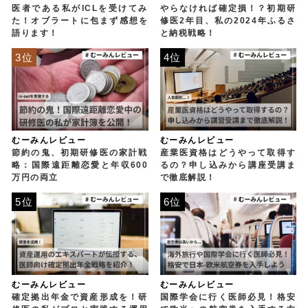
医者である私がICLを受けてみ
やらなければ確定損！？初期研
た！オブラートに包まず感想を
修医2年目、私の2024年ふるさ
語ります！
と納税戦略！
3位
4位
むーみんレビュー
むーみんレビュー
節約の鬼、初期研修医の家計戦
産業医資格はどうやって取得す
略：国際遠距離恋愛と年収600
るの？申し込みから講座受講ま
万円の両立
で徹底解説！
5位
6位
むーみんレビュー
むーみんレビュー
確定拠出年金で資産形成を！研
国際学会に行く医師必見！格安