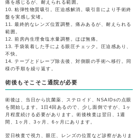
痛を感じるが、耐えられる範囲。
10. 粘弾性物質吸引。圧迫感解消。吸引音により手術終
盤を実感し安堵。
11. 最終的なレンズ位置調整。痛みあるが、耐えられる
範囲。
12. 前房内生理食塩水量調整。ほぼ無痛。
13. 手袋装着した手による眼圧チェック。圧迫感あり、
不快。
14. テープとドレープ除去後、対側眼の手術へ移行。同
様の手順を繰り返す。
術後もそこそこ通院が必要
術後は、当日から抗菌薬、ステロイド、NSAIDsの点眼
を開始します。1日4回あるので、少し面倒ですが、1ヶ
月程度続ける必要があります。術後検査は翌日、1週
間、1ヶ月、3ヶ月、6ヶ月にあります。
翌日検査で視力、眼圧、レンズの位置など診察がありま