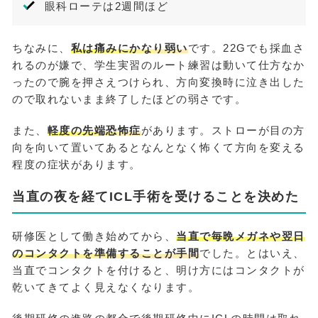
眼科ローテは2週間ほど
ちなみに、
私は痛みにかなり弱い
です。22Gでも採血さ
れるのが嫌で、学生実習のルート練習は動いて仕方なか
ったので腕を押さえつけられ、方向変換時に泣き出した
ので取れないまま終了したほどの弱さです。
また、
軽度の先端恐怖症
があります。ストローが目の方
向を向いて置いてあるとなんとなく怖くて方向を変える
程度の症状があります。
当直の夜を経てICL手術を受けることを決めた
研修医として働き始めてから、
当直で毎晩メガネや翌日
のコンタクトを準備することが手間
でした。とはいえ、
当直でコンタクトを付けると、明け方にはコンタクトが
乾いてきてよく見えなくなります。