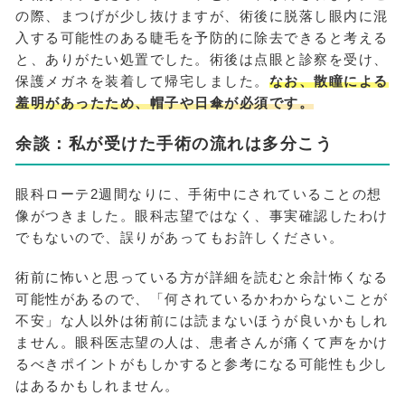
の際、まつげが少し抜けますが、術後に脱落し眼内に混
入する可能性のある睫毛を予防的に除去できると考える
と、ありがたい処置でした。術後は点眼と診察を受け、
保護メガネを装着して帰宅しました。
なお、散瞳による
羞明があったため、帽子や日傘が必須です。
余談：私が受けた手術の流れは多分こう
眼科ローテ2週間なりに、手術中にされていることの想
像がつきました。眼科志望ではなく、事実確認したわけ
でもないので、誤りがあってもお許しください。
術前に怖いと思っている方が詳細を読むと余計怖くなる
可能性があるので、「何されているかわからないことが
不安」な人以外は術前には読まないほうが良いかもしれ
ません。眼科医志望の人は、患者さんが痛くて声をかけ
るべきポイントがもしかすると参考になる可能性も少し
はあるかもしれません。