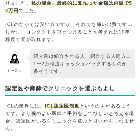
りました。
私の場合、
最終的に支払った金額は
両
目で5
2万円
でした。
ICLのなかでは安い方ですが、それでも痛い出費です...
しかし、コンタクトを毎日つけることを考えれば10年
程度で元が取れます。
紹介割は紹介される人、紹介する人両方に
1〜2万程度キャッシュバックするものが
多そうです。
むーみん
認定医や麻酔でクリニックを選ぶもよし
ICLの業界には、
ICL認定医制度
というのもがあるよう
です。より腕のよい医師に手術をして欲しいと考える場
合、認定医がいるクリニックを選ぶと良いかもしれませ
ん。