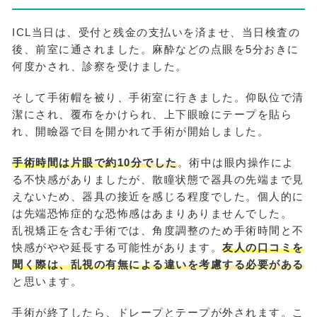
ICL当日は、受付と残金の支払いを済ませ、当日検査の
後、前室に通されました。麻酔などの点眼を5分おきに
何度かされ、診察を受けました。
そして手術帽を被り、手術室に行きました。仰臥位で清
潔にされ、覆布をかけられ、上下眼瞼にテープを貼ら
れ、開瞼器で目を開かれて手術が開始しました。
手術時間は片眼で約10分でした
。術中は眼内操作によ
る不快感がありましたが、散瞳状態で器具の先端まで見
えないため、器具の接近を感じる程度でした。個人的に
は先端恐怖症的な恐怖感はあまりありませんでした。
乱視矯正を含む手術では、角度調整のため手術時間と不
快感がやや延長する可能性があります。
友人の口コミを
聞く際は、乱視の有無による違いを考慮する必要がある
と思います。
手術が終了したら、ドレープとテープが外されます。こ