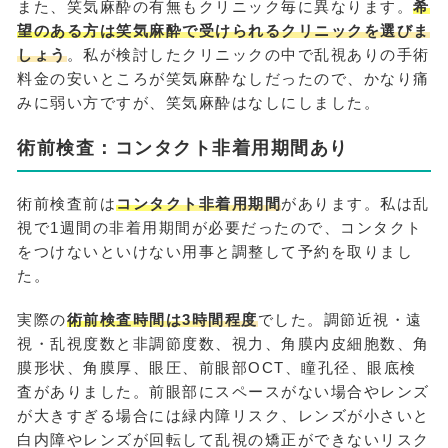
また、笑気麻酔の有無もクリニック毎に異なります。
希
望のある方は笑気麻酔で受けられるクリニックを選びま
しょう
。私が検討したクリニックの中で乱視ありの手術
料金の安いところが笑気麻酔なしだったので、かなり痛
みに弱い方ですが、笑気麻酔はなしにしました。
術前検査：コンタクト非着用期間あり
術前検査前は
コンタクト非着用期間
があります。私は乱
視で1週間の非着用期間が必要だったので、コンタクト
をつけないといけない用事と調整して予約を取りまし
た。
実際の
術前検査時間は3時間程度
でした。調節近視・遠
視・乱視度数と非調節度数、視力、角膜内皮細胞数、角
膜形状、角膜厚、眼圧、前眼部OCT、瞳孔径、眼底検
査がありました。前眼部にスペースがない場合やレンズ
が大きすぎる場合には緑内障リスク、レンズが小さいと
白内障やレンズが回転して乱視の矯正ができないリスク