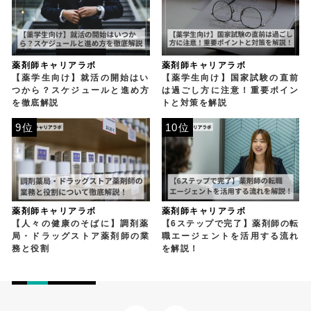
薬剤師キャリアラボ
薬剤師キャリアラボ
【薬学生向け】就活の開始はい
【薬学生向け】国家試験の直前
つから？スケジュールと進め方
は過ごし方に注意！重要ポイン
を徹底解説
トと対策を解説
9位
10位
薬剤師キャリアラボ
薬剤師キャリアラボ
【人々の健康のそばに】調剤薬
【6ステップで完了】薬剤師の転
局・ドラッグストア薬剤師の業
職エージェントを活用する流れ
務と役割
を解説！