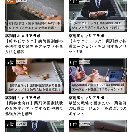
3位
4位
薬剤師キャリアラボ
薬剤師キャリアラボ
【給料低すぎ？】病院薬剤師の
【今すぐチェック】薬剤師が転
平均年収や給料をアップさせる
職エージェントを活用するメリ
方法を解説
ット5選
5位
6位
薬剤師キャリアラボ
薬剤師キャリアラボ
【薬学生向け】薬剤師国家試験
希望の職場で働きたい！薬剤師
の合格率がアップする効率的な
の転職エージェントを選ぶ5つの
勉強方法を解説
ポイント
7位
8位