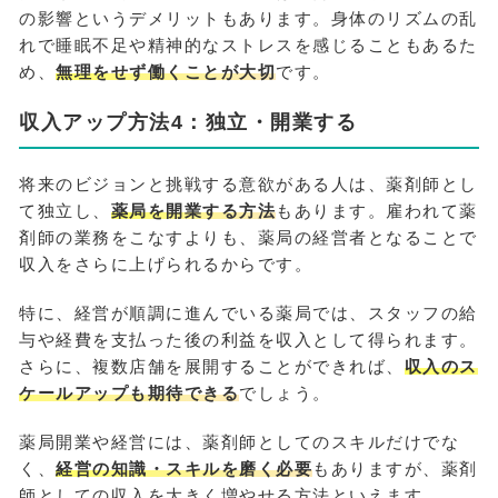
の影響というデメリットもあります。身体のリズムの乱
れで睡眠不足や精神的なストレスを感じることもあるた
め、
無理をせず働くことが大切
です。
収入アップ方法4：独立・開業する
将来のビジョンと挑戦する意欲がある人は、薬剤師とし
て独立し、
薬局を開業する方法
もあります。雇われて薬
剤師の業務をこなすよりも、薬局の経営者となることで
収入をさらに上げられるからです。
特に、経営が順調に進んでいる薬局では、スタッフの給
与や経費を支払った後の利益を収入として得られます。
さらに、複数店舗を展開することができれば、
収入のス
ケールアップも期待できる
でしょう。
薬局開業や経営には、薬剤師としてのスキルだけでな
く、
経営の知識・スキルを磨く必要
もありますが、薬剤
師としての収入を大きく増やせる方法といえます。