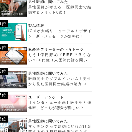
男性医師に聞いてみた
男性医師が考える、医師同士で結
婚するメリット6選！
4位
製品情報
iCoiが大幅リニューアル！デザイ
ン一新・メッセージが無料に！
5位
麻酔科フリーターの正直トーク
もう1億円貯めてFIREで良くな
い？30代億り人医師に話を聞いて
みた
6位
男性医師に聞いてみた
医師同士でダブルインカム！男性
から見た医師同士結婚の魅力 ＜経
済編＞
7位
ユーザーアンケート
【インタビュー企画】医学生と研
修医、どっちが恋愛が難しい？
8位
男性医師に聞いてみた
マッチングって結婚にどれだけ影
響するの？初期研修先は焦らず選