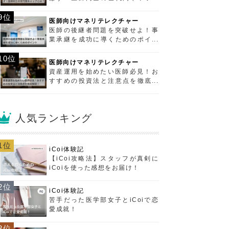
とは？
9位
医師向けマネリテレクチャー
医師の後継者問題を突破せよ！事
業承継を成功に導くためのポイン
ト
10位
医師向けマネリテレクチャー
資産運用を始めたい医師必見！お
すすめの投資法と注意点を徹底解
説！
人気ランキング
1位
iCoi体験記
【iCoi攻略法】スタッフが真剣に
iCoiを使った感想をお届け！
2位
iCoi体験記
苦手だった医学部女子とiCoiで恋
愛成就！
3位