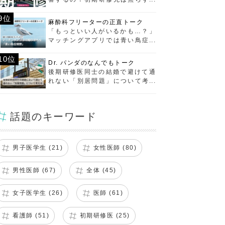
ぶべし！
9位
麻酔科フリーターの正直トーク
「もっといい人がいるかも…？」
マッチングアプリでは青い鳥症候
群に要注意！
10位
Dr. パンダのなんでもトーク
後期研修医同士の結婚で避けて通
れない「別居問題」について考え
る
話題のキーワード
男子医学生 (21)
女性医師 (80)
男性医師 (67)
全体 (45)
女子医学生 (26)
医師 (61)
看護師 (51)
初期研修医 (25)