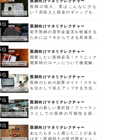
医師向けマネリテレクチャー
医師の収入、実はこんなに少な
い？高収入と税金のギャップを知
ろう
4位
医師向けマネリテレクチャー
若手医師の奨学金返済を軽減する
ためには？今からできる具体策を
解説！
5位
医師向けマネリテレクチャー
開業したい医師必見！クリニック
開業時のローンについて徹底解説
【2024年版】
6位
医師向けマネリテレクチャー
医師のための副業ガイド！スキル
を活かして収入アップする方法と
注意点
7位
医師向けマネリテレクチャー
医師の新しい選択肢！フリーラン
スとしての医師の可能性を探ろ
う！
8位
医師向けマネリテレクチャー
あなたもきっと感じたことがある
はず！医師同士の世代間ギャップ