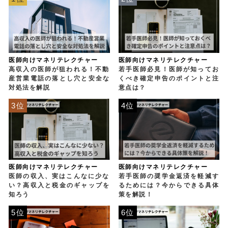
医師向けマネリテレクチャー
医師向けマネリテレクチャー
高収入の医師が狙われる！不動
若手医師必見！医師が知ってお
産営業電話の落とし穴と安全な
くべき確定申告のポイントと注
対処法を解説
意点は？
3位
4位
医師向けマネリテレクチャー
医師向けマネリテレクチャー
医師の収入、実はこんなに少な
若手医師の奨学金返済を軽減す
い？高収入と税金のギャップを
るためには？今からできる具体
知ろう
策を解説！
5位
6位