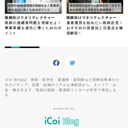
医師向けマネリテレクチャー
医師向けマネリテレクチャー
医師の後継者問題を突破せよ！
資産運用を始めたい医師必見！
事業承継を成功に導くためのポ
おすすめの投資法と注意点を徹
イント
底解説！
iCoi Blogは、医師・医学生・看護師・薬剤師など医療従事者のた
めのメディア。恋愛・結婚のリアルな体験談から、キャリア・お
金・働き方まで、現役の医師・看護師ライターが本音で発信しま
す。
produced by