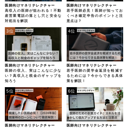
医師向けマネリテレクチャー
医師向けマネリテレクチャー
高収入の医師が狙われる！不動
若手医師必見！医師が知ってお
産営業電話の落とし穴と安全な
くべき確定申告のポイントと注
対処法を解説
意点は？
3位
4位
医師向けマネリテレクチャー
医師向けマネリテレクチャー
医師の収入、実はこんなに少な
若手医師の奨学金返済を軽減す
い？高収入と税金のギャップを
るためには？今からできる具体
知ろう
策を解説！
5位
6位
医師向けマネリテレクチャー
医師向けマネリテレクチャー