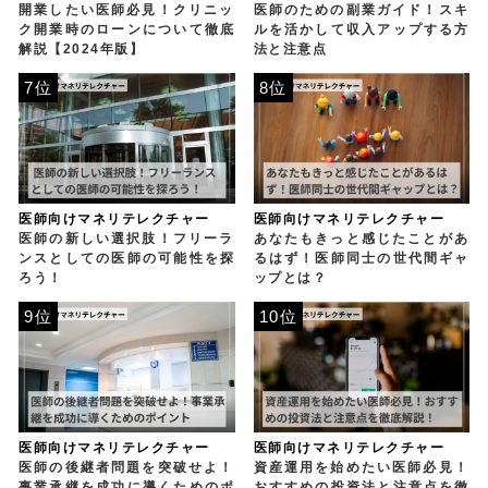
開業したい医師必見！クリニッ
医師のための副業ガイド！スキ
ク開業時のローンについて徹底
ルを活かして収入アップする方
解説【2024年版】
法と注意点
7位
8位
医師向けマネリテレクチャー
医師向けマネリテレクチャー
医師の新しい選択肢！フリーラ
あなたもきっと感じたことがあ
ンスとしての医師の可能性を探
るはず！医師同士の世代間ギャ
ろう！
ップとは？
9位
10位
医師向けマネリテレクチャー
医師向けマネリテレクチャー
医師の後継者問題を突破せよ！
資産運用を始めたい医師必見！
事業承継を成功に導くためのポ
おすすめの投資法と注意点を徹