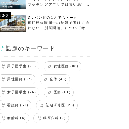
マッチングアプリでは青い鳥症候
群に要注意！
10位
Dr. パンダのなんでもトーク
後期研修医同士の結婚で避けて通
れない「別居問題」について考え
る
話題のキーワード
男子医学生 (21)
女性医師 (80)
男性医師 (67)
全体 (45)
女子医学生 (26)
医師 (61)
看護師 (51)
初期研修医 (25)
麻酔科 (4)
膠原病科 (2)