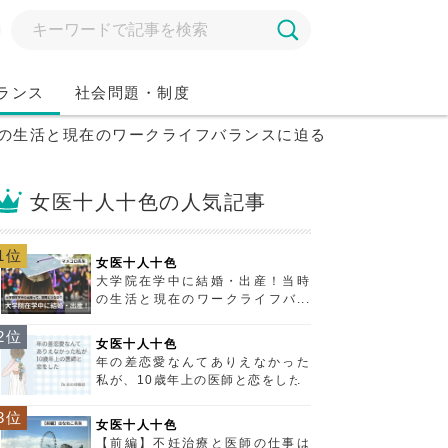
ランス
社会問題・制度
の生活と現在のワークライフバランスに迫る！
女医十人十色の人気記事
1位
女医十人十色
大学院在学中に結婚・出産！当時
の生活と現在のワークライフバラ
ンスに迫る！
2位
女医十人十色
年の差恋愛なんてありえなかった
私が、10歳年上の医師と恋をした
3位
女医十人十色
【前編】不妊治療と医師の仕事は