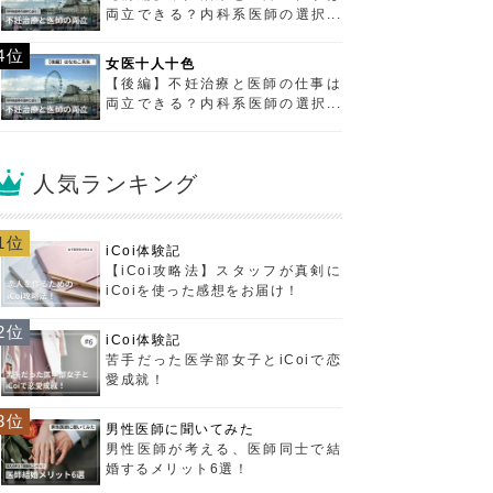
両立できる？内科系医師の選択に
迫る！
4位
女医十人十色
【後編】不妊治療と医師の仕事は
両立できる？内科系医師の選択に
迫る！
人気ランキング
1位
iCoi体験記
【iCoi攻略法】スタッフが真剣に
iCoiを使った感想をお届け！
2位
iCoi体験記
苦手だった医学部女子とiCoiで恋
愛成就！
3位
男性医師に聞いてみた
男性医師が考える、医師同士で結
婚するメリット6選！