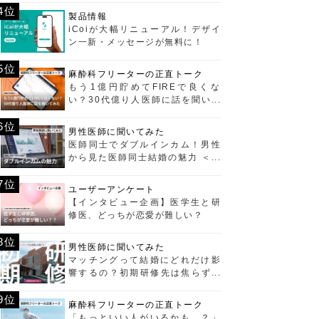
4位
製品情報
iCoiが大幅リニューアル！デザイ
ン一新・メッセージが無料に！
5位
麻酔科フリーターの正直トーク
もう1億円貯めてFIREで良くな
い？30代億り人医師に話を聞いて
みた
6位
男性医師に聞いてみた
医師同士でダブルインカム！男性
から見た医師同士結婚の魅力 ＜経
済編＞
7位
ユーザーアンケート
【インタビュー企画】医学生と研
修医、どっちが恋愛が難しい？
8位
男性医師に聞いてみた
マッチングって結婚にどれだけ影
響するの？初期研修先は焦らず選
ぶべし！
9位
麻酔科フリーターの正直トーク
「もっといい人がいるかも…？」