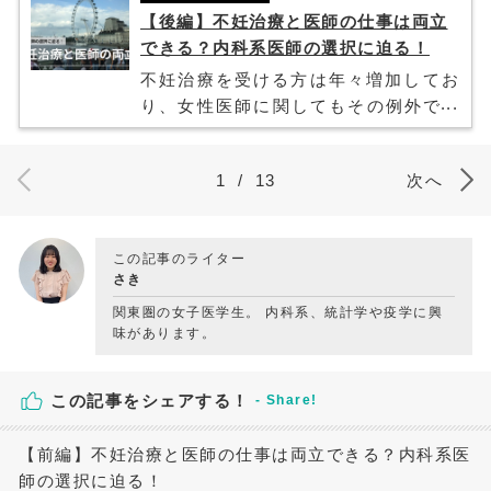
【後編】不妊治療と医師の仕事は両立
できる？内科系医師の選択に迫る！
不妊治療を受ける方は年々増加してお
り、女性医師に関してもその例外では
ありません。今回は、多忙な診療科で
勤務されながら婚活をご経験され、現
1
/
13
次へ
在は不妊治療に奮闘中の「はなねこ先
生」にお話を伺いました。婚活と不妊
治療を通じて感じたはなねこ先生の苦
この記事のライター
悩をお聞きします！
さき
関東圏の女子医学生。 内科系、統計学や疫学に興
味があります。
この記事をシェアする！
【前編】不妊治療と医師の仕事は両立できる？内科系医
師の選択に迫る！