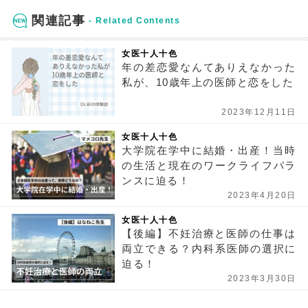
関連記事
女医十人十色
年の差恋愛なんてありえなかった
私が、10歳年上の医師と恋をした
2023年12月11日
女医十人十色
大学院在学中に結婚・出産！当時
の生活と現在のワークライフバラ
ンスに迫る！
2023年4月20日
女医十人十色
【後編】不妊治療と医師の仕事は
両立できる？内科系医師の選択に
迫る！
2023年3月30日