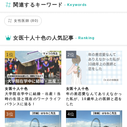
関連するキーワード
女性医師 (80)
女医十人十色の人気記事
1位
2位
女医十人十色
女医十人十色
大学院在学中に結婚・出産！当
年の差恋愛なんてありえなかっ
時の生活と現在のワークライフ
た私が、10歳年上の医師と恋を
バランスに迫る！
した
3位
4位