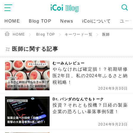
HOME
Blog TOP
News
iCoiについて
ユー
HOME
Blog TOP
キーワード一覧
医師
医師に関する記事
むーみんレビュー
やらなければ確定損！？初期研修
医2年目、私の2024年ふるさと納
税戦略！
2024年9月30日
Dr. パンダのなんでもトーク
投資？それとも投機？日経の製薬
企業の恐ろしい暴落事例5選！
2024年9月23日