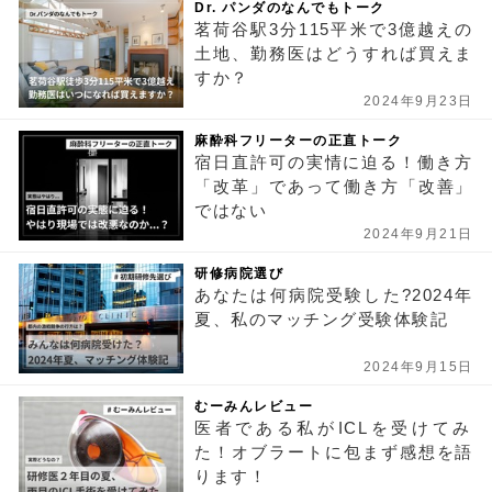
Dr. パンダのなんでもトーク
茗荷谷駅3分115平米で3億越えの
土地、勤務医はどうすれば買えま
すか？
2024年9月23日
麻酔科フリーターの正直トーク
宿日直許可の実情に迫る！働き方
「改革」であって働き方「改善」
ではない
2024年9月21日
研修病院選び
あなたは何病院受験した?2024年
夏、私のマッチング受験体験記
2024年9月15日
むーみんレビュー
医者である私がICLを受けてみ
た！オブラートに包まず感想を語
ります！