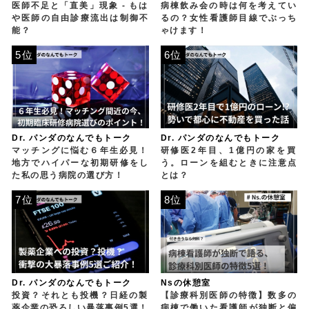
医師不足と「直美」現象 - もは
病棟飲み会の時は何を考えてい
や医師の自由診療流出は制御不
るの？女性看護師目線でぶっち
能？
ゃけます！
5位
6位
Dr. パンダのなんでもトーク
Dr. パンダのなんでもトーク
マッチングに悩む６年生必見！
研修医2年目、1億円の家を買
地方でハイパーな初期研修をし
う。ローンを組むときに注意点
た私の思う病院の選び方！
とは？
7位
8位
Dr. パンダのなんでもトーク
Nsの休憩室
投資？それとも投機？日経の製
【診療科別医師の特徴】数多の
薬企業の恐ろしい暴落事例5選！
病棟で働いた看護師が独断と偏