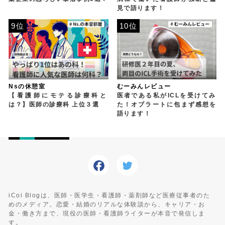
見で語ります！
9位
10位
Nsの休憩室
むーみんレビュー
【看護師にモテる診療科と
医者である私がICLを受けてみ
は？】医師の診療科 上位３選
た！オブラートに包まず感想を
語ります！
iCoi Blogは、医師・医学生・看護師・薬剤師など医療従事者のた
めのメディア。恋愛・結婚のリアルな体験談から、キャリア・お
金・働き方まで、現役の医師・看護師ライターが本音で発信しま
す。