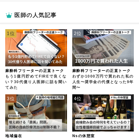
医師の人気記事
1位
2位
麻酔科フリーターの正直トーク
麻酔科フリーターの正直トーク
もう1億円貯めてFIREで良くな
わずか1000万円で買われた私の
い？30代億り人医師に話を聞い
人生〜奨学金の代償となった9年
てみた
間〜
3位
4位
地域偏在
Nsの休憩室