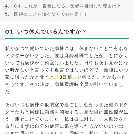
Q4. これが一番気になる、医者を目指した理由は？
医師のことを知るならiCoiを是非！
Q1. いつ休んでいるんですか？
私がかつて働いていた病棟には、休まないことで有名な
ドクターがいました。彼は麻酔科医でしたが、とにかく
いつでも病棟か手術室にいました。日中も夜も見かけな
い時がないと言っても過言ではないほどで、最後にいつ
家に帰ったかと聞くと
「3日前」
と答えたことがあった
そうです。その時は、病棟看護時全員が引いていまし
た。
夜はいつも病棟の仮眠室で過ごし、朝からまた他のドク
ターたちと同様に勤務を開始する。見た目は無性髭が生
え、痩せこけていました。私は彼に対し、「人助けをす
る前にまずは自分の健康に気を遣った方がいいのでは」
とまで思ってしまいました。同時に、私は「どうやって