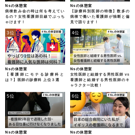
Nsの休憩室
Nsの休憩室
病棟飲み会の時は何を考えてい
【診療科別医師の特徴】数多の
るの？女性看護師目線でぶっち
病棟で働いた看護師が独断と偏
ゃけます！
見で語ります！
3位
4位
Nsの休憩室
Nsの休憩室
【看護師にモテる診療科と
女性医師と結婚する男性医師 vs
は？】医師の診療科 上位３選
看護師と結婚する男性医師のキ
ャラクター比較！
5位
6位
Nsの休憩室
Nsの休憩室