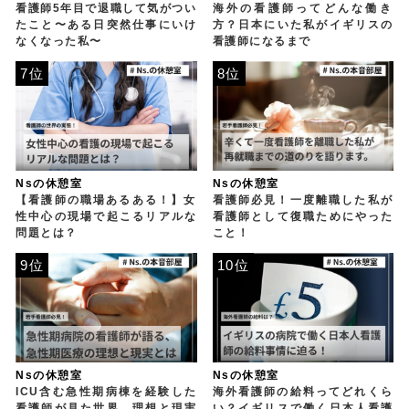
看護師5年目で退職して気がつい
海外の看護師ってどんな働き
たこと〜ある日突然仕事にいけ
方？日本にいた私がイギリスの
なくなった私〜
看護師になるまで
7位
8位
Nsの休憩室
Nsの休憩室
【看護師の職場あるある！】女
看護師必見！一度離職した私が
性中心の現場で起こるリアルな
看護師として復職ためにやった
問題とは？
こと！
9位
10位
Nsの休憩室
Nsの休憩室
ICU含む急性期病棟を経験した
海外看護師の給料ってどれくら
看護師が見た世界。理想と現実
い？イギリスで働く日本人看護