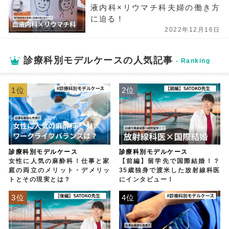
液内科×リウマチ科夫婦の働き方
に迫る！
2022年12月16日
診療科別モデルケースの人気記事
1位
2位
診療科別モデルケース
診療科別モデルケース
女性に人気の麻酔科！仕事と家
【前編】留学先で国際結婚！？
庭の両立のメリット・デメリッ
35歳独身で渡米した放射線科医
トとその現実とは？
にインタビュー！
3位
4位