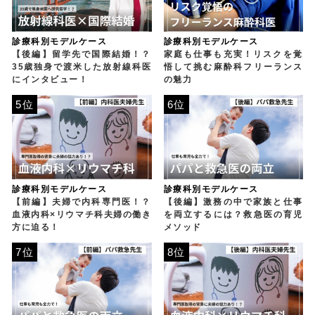
診療科別モデルケース
診療科別モデルケース
【後編】留学先で国際結婚！？
家庭も仕事も充実！リスクを覚
35歳独身で渡米した放射線科医
悟して挑む麻酔科フリーランス
にインタビュー！
の魅力
5位
6位
診療科別モデルケース
診療科別モデルケース
【前編】夫婦で内科専門医！？
【後編】激務の中で家族と仕事
血液内科×リウマチ科夫婦の働き
を両立するには？救急医の育児
方に迫る！
メソッド
7位
8位