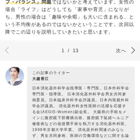
フ・バランス」問題
ではないかと考えています。女性の
場合「ライフ」はどうしても「家事や育児」になりが
ち、男性の場合は「趣味や余暇」も大いに含まれる、と
いう不均衡があるのではないかということです。次回以
降でこの辺りを説明していきたいと思います。
1
/
13
次へ
この記事のライター
大越香江
日本消化器外科学会指導医・専門医。日本外科学会
専門医・指導医。 日本消化器外科学会男女共同参
画委員。日本臨床外科学会評議員。日本内視鏡外科
学会評議員。 消化器外科女性医師の活躍を応援す
る会(AEGIS-Women)副会長。 大腸癌の手術をメ
インに腹腔鏡下胆嚢摘出術、腹腔鏡下鼠経ヘルニア
修復術などの低侵襲手術を執刀する消化器外科医。
1999年京都大学卒業。 消化器外科関連のみなら
ず、男女共同参画、医師の労働環境などに関する論