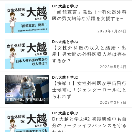
Dr.大越と学ぶ
「函館宣言」発出！~消化器外科
医の男女均等な活躍を支援する~
2023年7月24日
Dr.大越と学ぶ
【女性外科医の収入と結婚・出
産】男女間の外科医収入差は存在
するか？
2023年5月4日
Dr.大越と学ぶ
【快挙！】女性外科医が宇宙飛行
士候補に！ジェンダーロールにと
らわれず
2023年3月7日
Dr.大越と学ぶ
Dr.大越と学ぶ#2 初期研修中も自
分のワークライフバランスを守る
ために