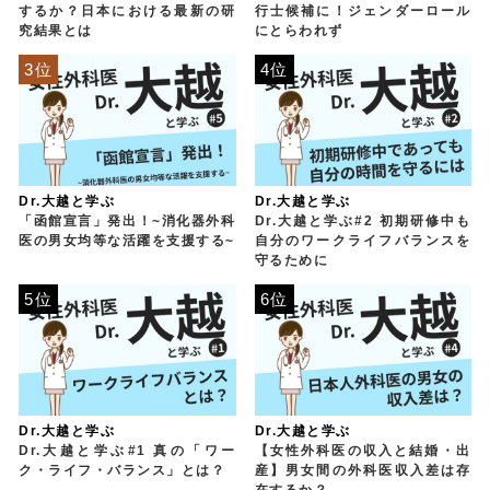
するか？日本における最新の研
行士候補に！ジェンダーロール
究結果とは
にとらわれず
3位
4位
Dr.大越と学ぶ
Dr.大越と学ぶ
「函館宣言」発出！~消化器外科
Dr.大越と学ぶ#2 初期研修中も
医の男女均等な活躍を支援する~
自分のワークライフバランスを
守るために
5位
6位
Dr.大越と学ぶ
Dr.大越と学ぶ
Dr.大越と学ぶ#1 真の「ワー
【女性外科医の収入と結婚・出
ク・ライフ・バランス」とは？
産】男女間の外科医収入差は存
在するか？