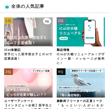
全体の人気記事
1位
2位
iCoi体験記
製品情報
苦手だった医学部女子とiCoiで
iCoiが大幅リニューアル！デザ
恋愛成就！
イン一新・メッセージが無料
に！
3位
4位
ユーザーアンケート
麻酔科フリーターの正直トーク
【インタビュー企画】医学生と
「もっといい人がいるか