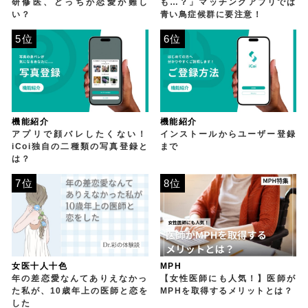
研修医、どっちが恋愛が難し
も…？」マッチングアプリでは
い？
青い鳥症候群に要注意！
5位
6位
機能紹介
機能紹介
アプリで顔バレしたくない！
インストールからユーザー登録
iCoi独自の二種類の写真登録と
まで
は？
7位
8位
女医十人十色
MPH
年の差恋愛なんてありえなかっ
【女性医師にも人気！】医師が
た私が、10歳年上の医師と恋を
MPHを取得するメリットとは？
した