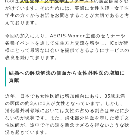
iCoiは
女性医師・女子医学生ファースト
の製品開発を心
がけています。そのためには、実際に女性医師・女子医
学生の方々からお話をお聞きすることが大切であると考
えております。
今回の加入により、AEGIS-Women主催のセミナーや
各種イベントを通じて先生方と交流を増やし、iCoiが皆
様にとって最適な出会いを提供できるようにサービスの
改良を続けて参ります。
結婚への解決解決の側面から女性外科医の増加に
貢献
近年、日本でも女性医師は増加傾向にあり、35歳未満
の医師の約3人に1人が女性となっています。しかし、
消化器外科領域においては女性の占める割合は未だに少
ないのが現状です。また、消化器外科医を志した若手女
性医師が、途中でその道を断念せざるを得ないような状
況も起きています。