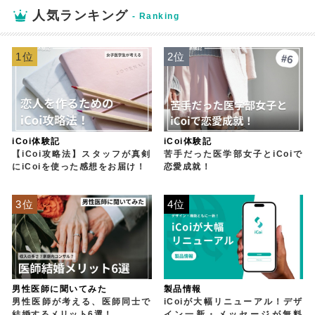
人気ランキング
1位
2位
iCoi体験記
iCoi体験記
【iCoi攻略法】スタッフが真剣
苦手だった医学部女子とiCoiで
にiCoiを使った感想をお届け！
恋愛成就！
3位
4位
男性医師に聞いてみた
製品情報
男性医師が考える、医師同士で
iCoiが大幅リニューアル！デザ
結婚するメリット6選！
イン一新・メッセージが無料