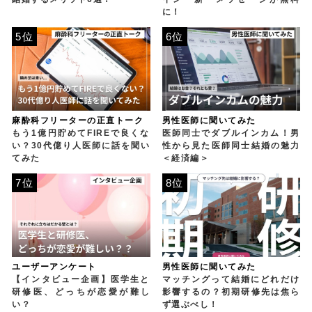
に！
5位
6位
麻酔科フリーターの正直トーク
男性医師に聞いてみた
もう1億円貯めてFIREで良くな
医師同士でダブルインカム！男
い？30代億り人医師に話を聞い
性から見た医師同士結婚の魅力
てみた
＜経済編＞
7位
8位
ユーザーアンケート
男性医師に聞いてみた
【インタビュー企画】医学生と
マッチングって結婚にどれだけ
研修医、どっちが恋愛が難し
影響するの？初期研修先は焦ら
い？
ず選ぶべし！