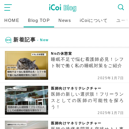
HOME
Blog TOP
News
iCoiについて
ユー
新着記事
Nsの休憩室
睡眠不足で悩む看護師必見！シフ
ト制で働く私の睡眠対策をご紹介
2025年1月7日
医師向けマネリテレクチャー
医師の新しい選択肢！フリーラン
スとしての医師の可能性を探ろ
う！
2025年1月7日
医師向けマネリテレクチャー
医師の後継者問題を突破せよ！事