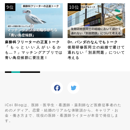
9位
10位
麻酔科フリーターの正直トーク
Dr. パンダのなんでもトーク
「もっといい人がいるか
後期研修医同士の結婚で避けて
も…？」マッチングアプリでは
通れない「別居問題」について
青い鳥症候群に要注意！
考える
iCoi Blogは、医師・医学生・看護師・薬剤師など医療従事者のた
めのメディア。恋愛・結婚のリアルな体験談から、キャリア・お
金・働き方まで、現役の医師・看護師ライターが本音で発信しま
す。