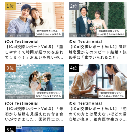
1位
2位
iCoi Testimonial
iCoi Testimonial
【iCoi交際レポートVol.5】「話
【iCoi交際レポートVol.2】遠距
しやすくて時間が経つのを忘れ
離恋愛からのスピード結婚！決
てしまう！」お互いを思いやる
め手は「素でいられること」
相性抜群の医学生カップル
3位
4位
iCoi Testimonial
iCoi Testimonial
【iCoi交際レポートVol.3】「最
【iCoi交際レポートVol.1】「初
初から結婚を見据えたお付き合
めての方とは思えないほどの居
いができました」医師同士カッ
心地が良さ」都内医学生カップ
プルの場合
ルの場合
5位