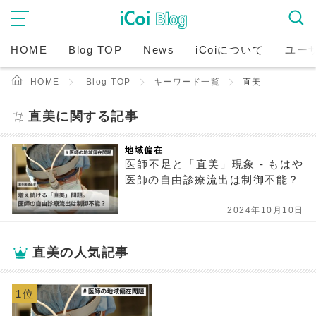
HOME
Blog TOP
News
iCoiについて
ユー
HOME
Blog TOP
キーワード一覧
直美
直美に関する記事
地域偏在
医師不足と「直美」現象 - もはや
医師の自由診療流出は制御不能？
2024年10月10日
直美の人気記事
1位