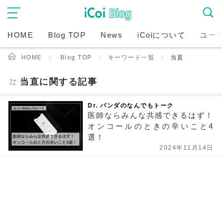
HOME
Blog TOP
News
iCoiについて
ユー
HOME
Blog TOP
キーワード一覧
当直
当直に関する記事
Dr. パンダのなんでもトーク
医師ならみんな共感できるはず！
オンコールのときの辛いこと4
選！
2024年11月14日