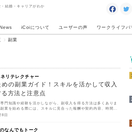
愛・結婚・キャリアがわか
News
iCoiについて
ユーザーの声
ワークライフバ
覧
副業
マネリテレクチャー
ための副業ガイド！スキルを活かして収入
する方法と注意点
の専門知識や経験を活かしながら、副収入を得る方法は多くありま
、副業を始める際には、スキルに見合った報酬や契約内容、時間の
です。本ガイドでは、医師におすすめの副業と、その選び方のポイ
28日
ます。
ンダのなんでもトーク