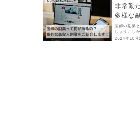
非常勤
多様な
医師の副業
しょう。し
ています。
2024年10月
ります。