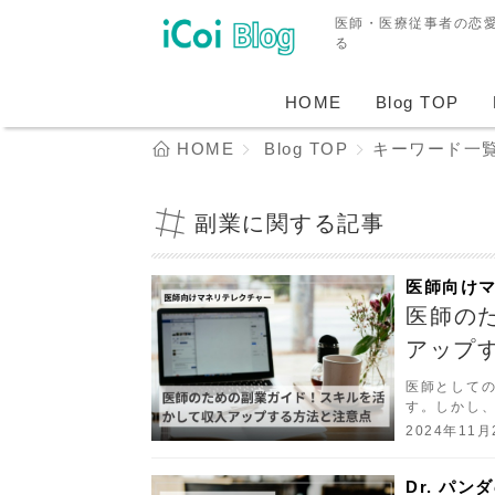
医師・医療従事者の恋
る
HOME
Blog TOP
HOME
Blog TOP
キーワード一
副業に関する記事
医師向け
医師の
アップ
医師として
す。しかし
管理が重要
2024年11月
ントを紹介し
Dr. パ