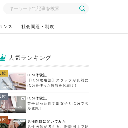
ランス
社会問題・制度
人気ランキング
1位
iCoi体験記
【iCoi攻略法】スタッフが真剣に
iCoiを使った感想をお届け！
2位
iCoi体験記
苦手だった医学部女子とiCoiで恋
愛成就！
3位
男性医師に聞いてみた
男性医師が考える、医師同士で結