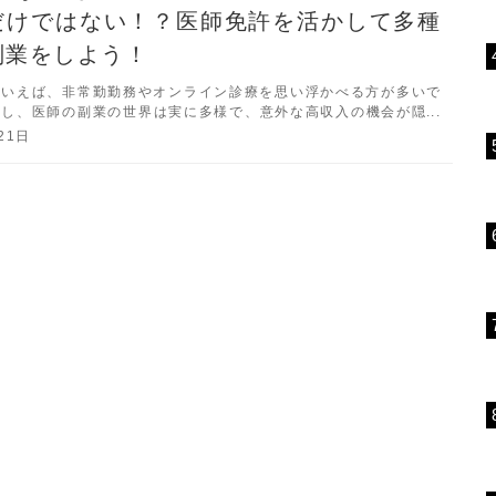
だけではない！？医師免許を活かして多種
副業をしよう！
といえば、非常勤勤務やオンライン診療を思い浮かべる方が多いで
かし、医師の副業の世界は実に多様で、意外な高収入の機会が隠れ
本記事では、一般にはあまり知られていない医師の副業の実態に迫
21日