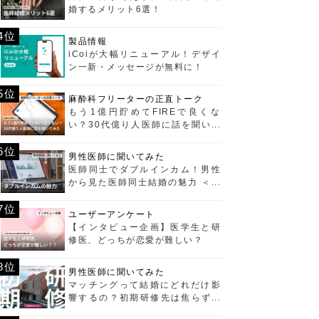
婚するメリット6選！
4位
製品情報
iCoiが大幅リニューアル！デザイ
ン一新・メッセージが無料に！
5位
麻酔科フリーターの正直トーク
もう1億円貯めてFIREで良くな
い？30代億り人医師に話を聞いて
みた
6位
男性医師に聞いてみた
医師同士でダブルインカム！男性
から見た医師同士結婚の魅力 ＜経
済編＞
7位
ユーザーアンケート
【インタビュー企画】医学生と研
修医、どっちが恋愛が難しい？
8位
男性医師に聞いてみた
マッチングって結婚にどれだけ影
響するの？初期研修先は焦らず選
ぶべし！