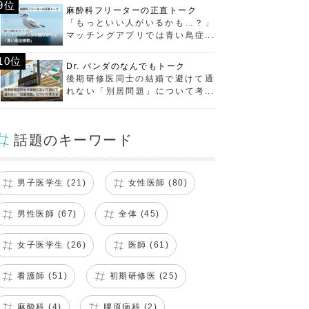
9位
麻酔科フリーターの正直トーク
「もっといい人がいるかも…？」
マッチングアプリでは青い鳥症候
群に要注意！
10位
Dr. パンダのなんでもトーク
後期研修医同士の結婚で避けて通
れない「別居問題」について考え
る
話題のキーワード
男子医学生 (21)
女性医師 (80)
男性医師 (67)
全体 (45)
女子医学生 (26)
医師 (61)
看護師 (51)
初期研修医 (25)
麻酔科 (4)
膠原病科 (2)