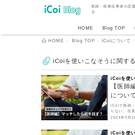
医師・医療従事者の恋
る
HOME
Blog TOP
HOME
Blog TOP
iCoiについて
iCoiを使いこなそうに関す
iCoiを
【医師
につい
iCoiで医
らない。当直
そう思って
2024年5月1
あなたもiC
iCoiを