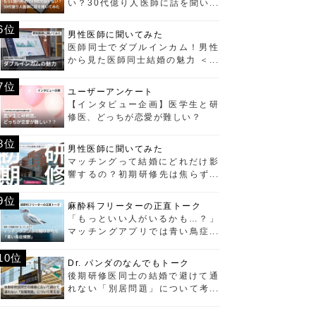
い？30代億り人医師に話を聞いて
みた
6位
男性医師に聞いてみた
医師同士でダブルインカム！男性
から見た医師同士結婚の魅力 ＜経
済編＞
7位
ユーザーアンケート
【インタビュー企画】医学生と研
修医、どっちが恋愛が難しい？
8位
男性医師に聞いてみた
マッチングって結婚にどれだけ影
響するの？初期研修先は焦らず選
ぶべし！
9位
麻酔科フリーターの正直トーク
「もっといい人がいるかも…？」
マッチングアプリでは青い鳥症候
群に要注意！
10位
Dr. パンダのなんでもトーク
後期研修医同士の結婚で避けて通
れない「別居問題」について考え
る