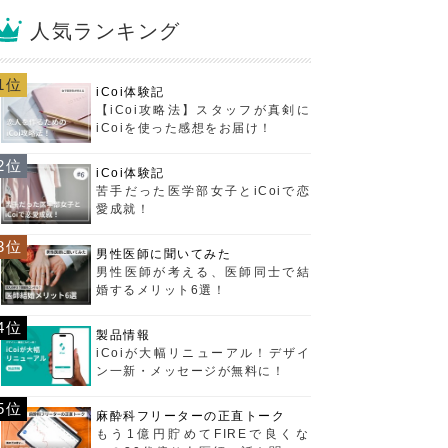
人気ランキング
1位
iCoi体験記
【iCoi攻略法】スタッフが真剣に
iCoiを使った感想をお届け！
2位
iCoi体験記
苦手だった医学部女子とiCoiで恋
愛成就！
3位
男性医師に聞いてみた
男性医師が考える、医師同士で結
婚するメリット6選！
4位
製品情報
iCoiが大幅リニューアル！デザイ
ン一新・メッセージが無料に！
5位
麻酔科フリーターの正直トーク
もう1億円貯めてFIREで良くな