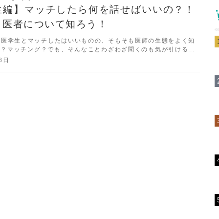
生編】マッチしたら何を話せばいいの？！
・医者について知ろう！
師・医学生とマッチしたはいいものの、そもそも医師の生態をよく知
？マッチング？でも、そんなことわざわざ聞くのも気が引ける...
いるあなたに、典型的な医師の人生をご紹介します。これを読めば
8日
oiで会話が弾むこと間違いなし！今回は医学生編です！