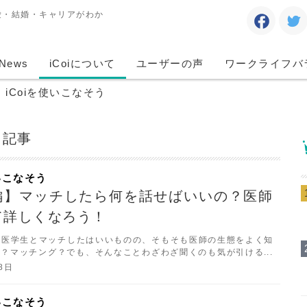
愛・結婚・キャリアがわか
News
iCoiについて
ユーザーの声
ワークライフバ
iCoiを使いこなそう
る記事
使いこなそう
編】マッチしたら何を話せばいいの？医師
て詳しくなろう！
師・医学生とマッチしたはいいものの、そもそも医師の生態をよく知
？マッチング？でも、そんなことわざわざ聞くのも気が引ける...
いるあなたに、典型的な医師の人生をご紹介します。これを読めば
8日
oiで会話が弾むこと間違いなし！今回は医師編です！
使いこなそう