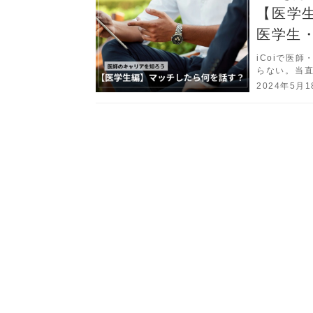
【医学
医学生
iCoiで医
らない。当直
そう思って
2024年5月1
あなたもiC