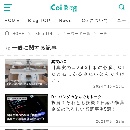
HOME
Blog TOP
News
iCoiについて
ユー
HOME
Blog TOP
キーワード一覧
一般
一般に関する記事
真実の口
【真実の口Vol.3】私の心臓、CT
だと右にあるみたいなんですけ
ど...
2024年10月13日
Dr. パンダのなんでもトーク
投資？それとも投機？日経の製薬
企業の恐ろしい暴落事例5選！
2024年9月23日