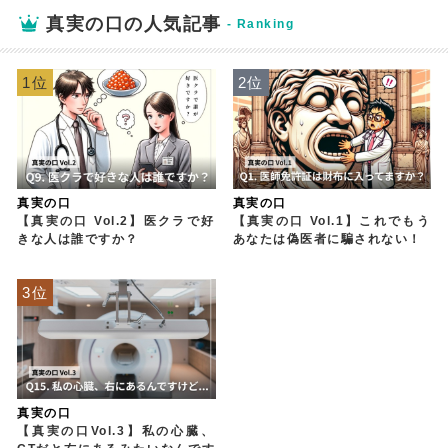
真実の口の人気記事
1位
2位
真実の口
真実の口
【真実の口 Vol.2】医クラで好
【真実の口 Vol.1】これでもう
きな人は誰ですか？
あなたは偽医者に騙されない！
3位
真実の口
【真実の口Vol.3】私の心臓、