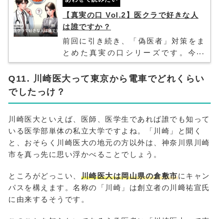
て、よく取り上げられるものをまとめ
てみました。医師と会話のネタとして
【真実の口 Vol.2】医クラで好きな人
も有用かもしれません！
は誰ですか？
前回に引き続き、「偽医者」対策をま
とめた真実の口シリーズです。今回
も、医師や医学生なら答えられるはず
のQ&Aをピックアップしてみました。
Q11. 川崎医大って東京から電車でどれくらい
読者の方から投稿いただいた内容も盛
でしたっけ？
り込んでいます！医師と会話のネタと
しても有用かもしれません！
川崎医大といえば、医師、医学生であれば誰でも知って
いる医学部単体の私立大学ですよね。「川崎」と聞く
と、おそらく川崎医大の地元の方以外は、神奈川県川崎
市を真っ先に思い浮かべることでしょう。
ところがどっこい、
川崎医大は岡山県の倉敷市
にキャン
パスを構えます。名称の「川崎」は創立者の川﨑祐宣氏
に由来するそうです。